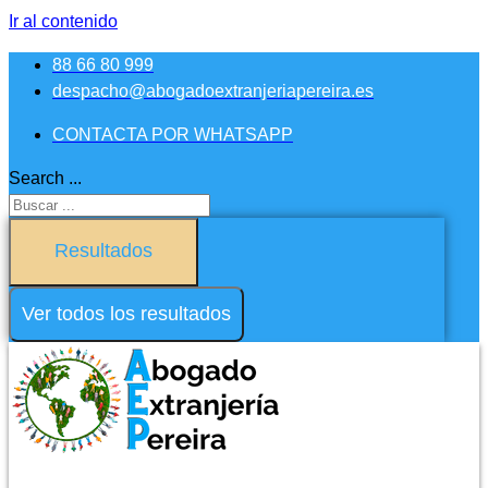
Ir al contenido
88 66 80 999
despacho@abogadoextranjeriapereira.es
CONTACTA POR WHATSAPP
Search ...
Resultados
Ver todos los resultados