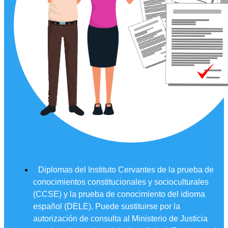
Diplomas del Instituto Cervantes de la prueba de
conocimientos constitucionales y socioculturales
(CCSE) y la prueba de conocimiento del idioma
español (DELE). Puede sustituirse por la
autorización de consulta al Ministerio de Justicia