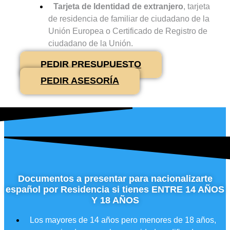
Tarjeta de Identidad de extranjero
, tarjeta
de residencia de familiar de ciudadano de la
Unión Europea o Certificado de Registro de
ciudadano de la Unión.
PEDIR PRESUPUESTO
PEDIR ASESORÍA
Documentos a presentar para nacionalizarte
español por Residencia si tienes ENTRE 14 AÑOS
Y 18 AÑOS
Los mayores de 14 años pero menores de 18 años,