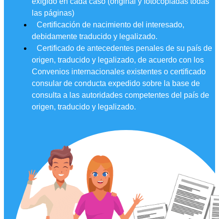
exigido en cada caso (original y fotocopiadas todas
las páginas)
Certificación de nacimiento del interesado,
debidamente traducido y legalizado.
Certificado de antecedentes penales de su país de
origen, traducido y legalizado, de acuerdo con los
Convenios internacionales existentes o certificado
consular de conducta expedido sobre la base de
consulta a las autoridades competentes del país de
origen, traducido y legalizado.