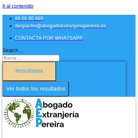
Ir al contenido
88 66 80 999
despacho@abogadoextranjeriapereira.es
CONTACTA POR WHATSAPP
Search ...
Resultados
Ver todos los resultados