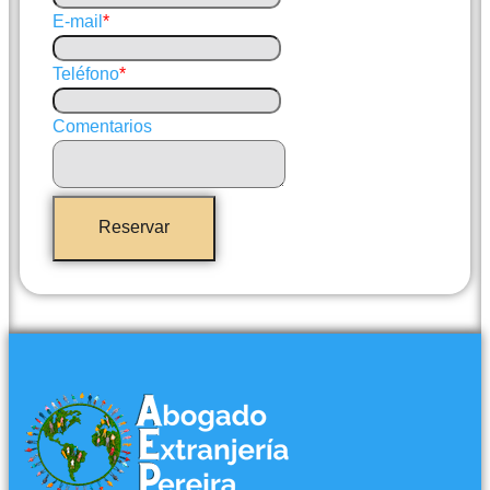
E-mail
*
Teléfono
*
Comentarios
Reservar