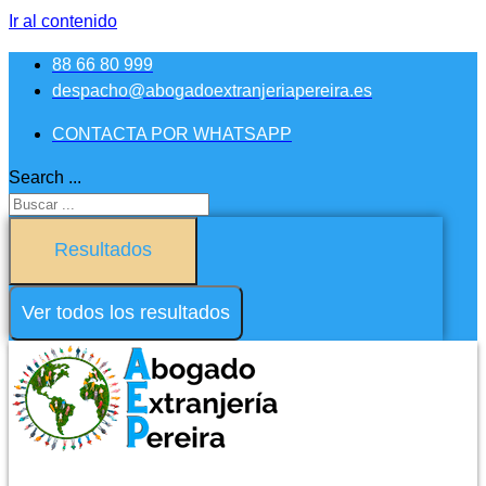
Ir al contenido
88 66 80 999
despacho@abogadoextranjeriapereira.es
CONTACTA POR WHATSAPP
Search ...
Resultados
Ver todos los resultados