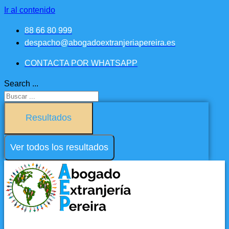
Ir al contenido
88 66 80 999
despacho@abogadoextranjeriapereira.es
CONTACTA POR WHATSAPP
Search ...
Resultados
Ver todos los resultados