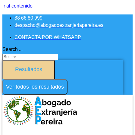
Ir al contenido
88 66 80 999
despacho@abogadoextranjeriapereira.es
CONTACTA POR WHATSAPP
Search ...
Resultados
Ver todos los resultados