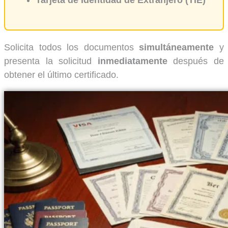
Solicita todos los documentos
simultáneamente
y
presenta la solicitud
inmediatamente
después de
obtener el último certificado.