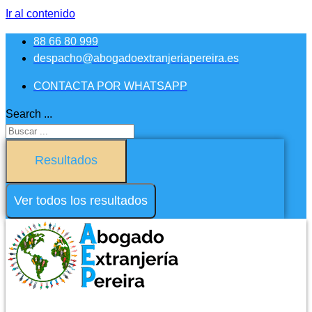
Ir al contenido
88 66 80 999
despacho@abogadoextranjeriapereira.es
CONTACTA POR WHATSAPP
Search ...
Resultados
Ver todos los resultados