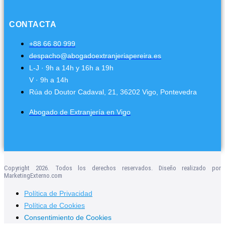
CONTACTA
+88 66 80 999
despacho@abogadoextranjeriapereira.es
L-J · 9h a 14h y 16h a 19h
V · 9h a 14h
Rúa do Doutor Cadaval, 21, 36202 Vigo, Pontevedra
Abogado de Extranjería en Vigo
Copyright 2026. Todos los derechos reservados. Diseño realizado por
MarketingExterno.com
Política de Privacidad
Política de Cookies
Consentimiento de Cookies