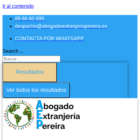
Ir al contenido
88 66 80 999
despacho@abogadoextranjeriapereira.es
CONTACTA POR WHATSAPP
Search ...
Resultados
Ver todos los resultados