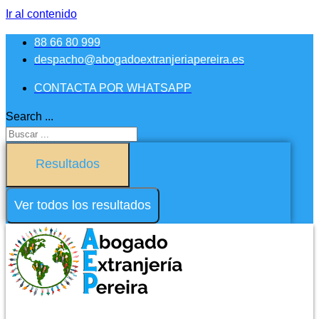
Ir al contenido
88 66 80 999
despacho@abogadoextranjeriapereira.es
CONTACTA POR WHATSAPP
Search ...
Resultados
Ver todos los resultados