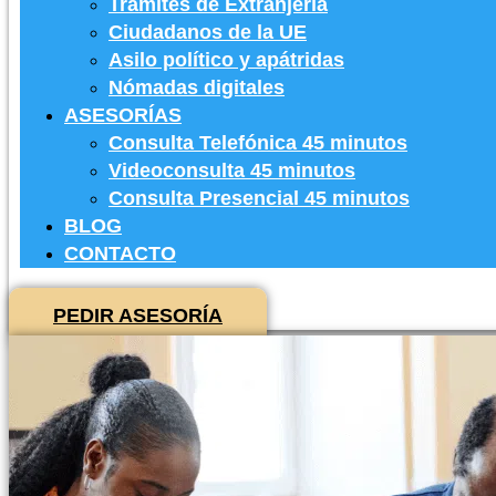
Tramites de Extranjería
Ciudadanos de la UE
Asilo político y apátridas
Nómadas digitales
ASESORÍAS
Consulta Telefónica 45 minutos
Videoconsulta 45 minutos
Consulta Presencial 45 minutos
BLOG
CONTACTO
PEDIR ASESORÍA