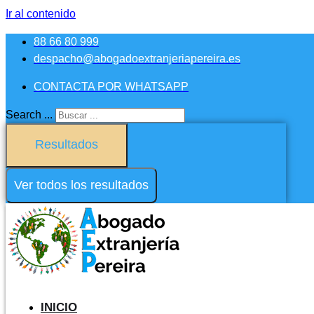
Ir al contenido
88 66 80 999
despacho@abogadoextranjeriapereira.es
CONTACTA POR WHATSAPP
Search ...
Resultados
Ver todos los resultados
INICIO