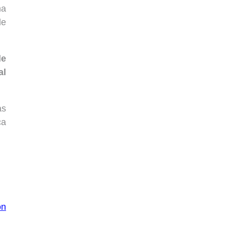
na
de
de
al
as
ca
ón