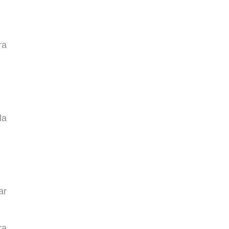
ra
la
ar
ra