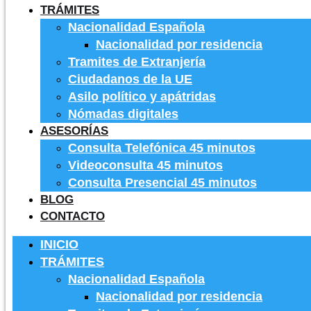
TRÁMITES
Nacionalidad Española
Nacionalidad por residencia
Tramites de Extranjería
Ciudadanos de la UE
Asilo político y apátridas
Nómadas digitales
ASESORÍAS
Consulta Telefónica 45 minutos
Videoconsulta 45 minutos
Consulta Presencial 45 minutos
BLOG
CONTACTO
INICIO
TRÁMITES
Nacionalidad Española
Nacionalidad por residencia