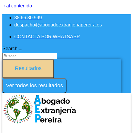
Ir al contenido
88 66 80 999
despacho@abogadoextranjeriapereira.es
CONTACTA POR WHATSAPP
Search ...
Resultados
Ver todos los resultados