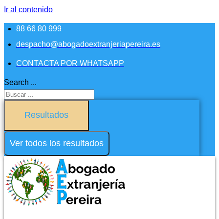
Ir al contenido
88 66 80 999
despacho@abogadoextranjeriapereira.es
CONTACTA POR WHATSAPP
Search ...
Resultados
Ver todos los resultados